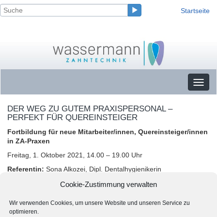
Startseite
Toggl
naviga
DER WEG ZU GUTEM PRAXISPERSONAL –
PERFEKT FÜR QUEREINSTEIGER
Fortbildung für neue Mitarbeiter/innen, Quereinsteiger/innen
in ZA-Praxen
Freitag, 1. Oktober 2021, 14.00 – 19.00 Uhr
Referentin:
Sona Alkozei, Dipl. Dentalhygienikerin
Teilnahmegebühr:
169 € (inkl. MwSt.)
Cookie-Zustimmung verwalten
Veranstaltungsort:
Wassermann Zahntechnik
6 Fortbildungspunkte
Wir verwenden Cookies, um unsere Website und unseren Service zu
Jetzt per Mail anmelden:
service@wassermann-zahntechnik.de
optimieren.
per Fax (
Anmeldeformular herunterladen
)