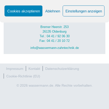
8smile-Aligner …. der moderne Weg zu jungen Patienten
Nach der PAR ist vor der UPT – Die neue PAR-Richtlinie
Cookies akzeptieren
Ablehnen
Einstellungen anzeigen
Wassermann Zahntechnik GmbH
Bremer Heerstr. 253
26135 Oldenburg
Tel.: 04 41 / 92 06 30
Fax: 04 41 / 20 10 72
info@wassermann-zahntechnik.de
Impressum
Kontakt
Datenschutzerklärung
Cookie-Richtlinie (EU)
© 2026 wassermann.de. Alle Rechte vorbehalten.