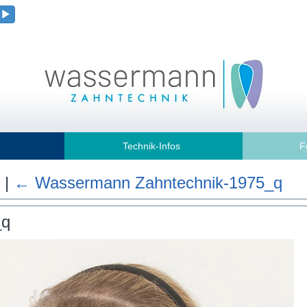
Technik-Infos
F
q
|
←
Wassermann Zahntechnik-1975_q
_q