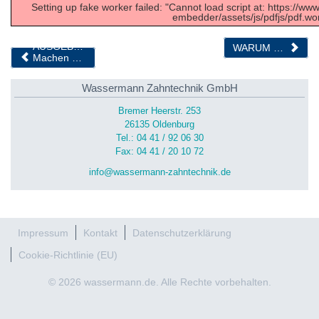
Setting up fake worker failed: "Cannot load script at: https://
embedder/assets/js/pdfjs/pdf.wor
AUSGEBUCHT
WARUM DER RÜCKEN ÄCHZT, WENN DIE ZÄHNE KNIRSCHEN… KIEFER UND KÖRPER IM EINKLANG
Machen Sie sich fit für ihre Diabetes-Patienten
Wassermann Zahntechnik GmbH
Bremer Heerstr. 253
26135 Oldenburg
Tel.: 04 41 / 92 06 30
Fax: 04 41 / 20 10 72
info@wassermann-zahntechnik.de
Impressum
Kontakt
Datenschutzerklärung
Cookie-Richtlinie (EU)
© 2026 wassermann.de. Alle Rechte vorbehalten.