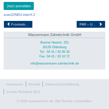
Jetzt anmelden
scan22NEU-interX-2
Frontodontic – Basiskurs
PAR – UPT RECALL
Wassermann Zahntechnik GmbH
Bremer Heerstr. 253
26135 Oldenburg
Tel.: 04 41 / 92 06 30
Fax: 04 41 / 20 10 72
info@wassermann-zahntechnik.de
Impressum
Kontakt
Datenschutzerklärung
Cookie-Richtlinie (EU)
© 2026 wassermann.de. Alle Rechte vorbehalten.