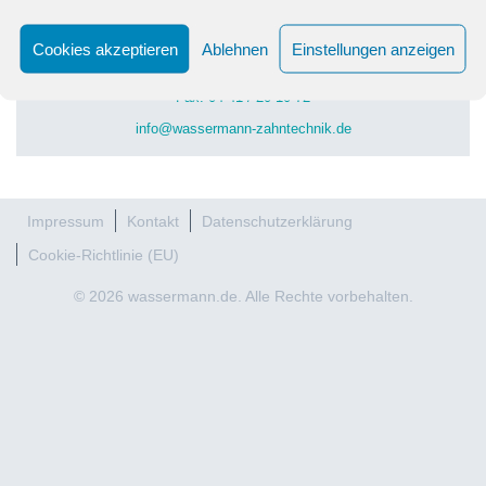
Wassermann Zahntechnik GmbH
Bremer Heerstr. 253
Cookies akzeptieren
Ablehnen
Einstellungen anzeigen
26135 Oldenburg
Tel.: 04 41 / 92 06 30
Fax: 04 41 / 20 10 72
info@wassermann-zahntechnik.de
Impressum
Kontakt
Datenschutzerklärung
Cookie-Richtlinie (EU)
© 2026 wassermann.de. Alle Rechte vorbehalten.