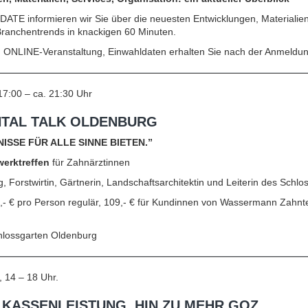
TE informieren wir Sie über die neuesten Entwicklungen, Materialien
Branchentrends in knackigen 60 Minuten.
:
ONLINE-Veranstaltung, Einwahldaten erhalten Sie nach der Anmeldun
 17:00 – ca. 21:30 Uhr
ENTAL TALK OLDENBURG
ISSE FÜR ALLE SINNE BIETEN.”
werktreffen
für Zahnärztinnen
ing, Forstwirtin, Gärtnerin, Landschaftsarchitektin und Leiterin des Sch
9,‐ € pro Person regulär, 109,‐ € für Kundinnen von Wassermann Zahntec
lossgarten Oldenburg
, 14 – 18 Uhr.
 KASSENLEISTUNG, HIN ZU MEHR GOZ