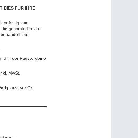
 DIES FÜR IHRE
langfristig zum
e die gesamte Praxis-
t behandelt und
e
d in der Pause: kleine
inkl. MwSt.,
arkplätze vor Ort
rfolg –