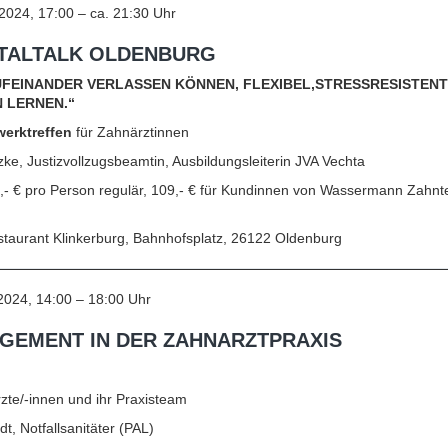
024, 17:00 – ca. 21:30 Uhr
NTALTALK OLDENBURG
UFEINANDER VERLASSEN KÖNNEN, FLEXIBEL,STRESSRESISTENT 
 LERNEN.“
werktreffen
für Zahnärztinnen
nzke, Justizvollzugsbeamtin, Ausbildungsleiterin JVA Vechta
9,‐ € pro Person regulär, 109,‐ € für Kundinnen von Wassermann Zahntec
staurant Klinkerburg, Bahnhofsplatz, 26122 Oldenburg
2024, 14:00 – 18:00 Uhr
GEMENT IN DER ZAHNARZTPRAXIS
zte/-innen und ihr Praxisteam
t, Notfallsanitäter (PAL)