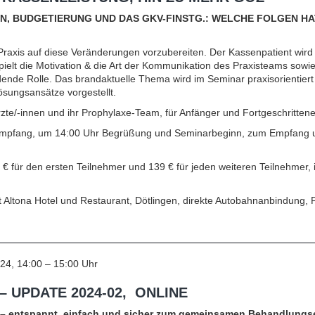
 BUDGETIERUNG UND DAS GKV-FINSTG.: WELCHE FOLGEN HAT
e Praxis auf diese Veränderungen vorzubereiten. Der Kassenpatient wird 
spielt die Motivation & die Art der Kommunikation des Praxisteams sowi
dende Rolle. Das brandaktuelle Thema wird im Seminar praxisorientier
ösungsansätze vorgestellt.
zte/-innen und ihr Prophylaxe-Team, für Anfänger und Fortgeschritten
Empfang, um 14:00 Uhr Begrüßung und Seminarbeginn, zum Empfang un
 € für den ersten Teilnehmer und 139 € für jeden weiteren Teilnehmer, 
t Altona Hotel und Restaurant, Dötlingen, direkte Autobahnanbindung, P
024, 14:00 – 15:00 Uhr
 UPDATE 2024-02, ONLINE
d – entspannt, einfach und sicher zum gemeinsamen Behandlungse