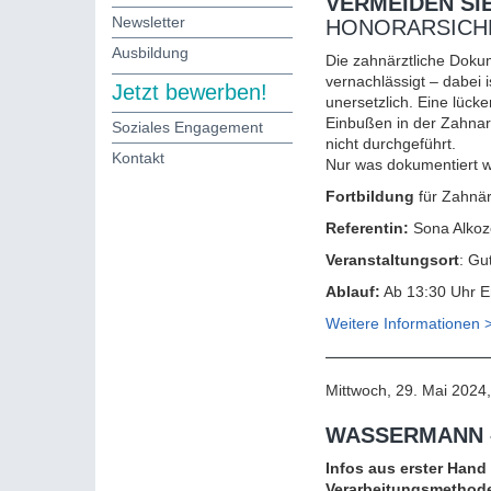
VERMEIDEN SI
Newsletter
HONORARSICH
Ausbildung
Die zahnärztliche Dokum
vernachlässigt – dabei
Jetzt bewerben!
unersetzlich. Eine lück
Einbußen in der Zahnarz
Soziales Engagement
nicht durchgeführt.
Kontakt
Nur was dokumentiert w
Fortbildung
für Zahnä
Referentin:
Sona Alkozei
Veranstaltungsort
: Gu
Ablauf:
Ab 13:30 Uhr E
Weitere Informationen 
Mittwoch, 29. Mai 2024
WASSERMANN –
Infos aus erster Han
Verarbeitungsmethoden