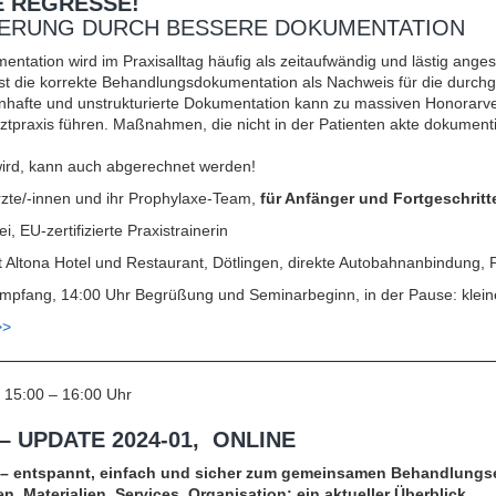
E REGRESSE!
ERUNG DURCH BESSERE DOKUMENTATION
entation wird im Praxisalltag häufig als zeitaufwändig und lästig an
 ist die korrekte Behandlungsdokumentation als Nachweis für die durch
enhafte und unstrukturierte Dokumentation kann zu massiven Honorarver
tpraxis führen. Maßnahmen, die nicht in der Patienten akte dokumenti
ird, kann auch abgerechnet werden!
rzte/-innen und ihr Prophylaxe-Team,
für Anfänger und Fortgeschritt
, EU-zertifizierte Praxistrainerin
t Altona Hotel und Restaurant, Dötlingen, direkte Autobahnanbindung, P
mpfang, 14:00 Uhr Begrüßung und Seminarbeginn, in der Pause: klein
>>
, 15:00 – 16:00 Uhr
 UPDATE 2024-01, ONLINE
d – entspannt, einfach und sicher zum gemeinsamen Behandlungse
, Materialien, Services, Organisation: ein aktueller Überblick