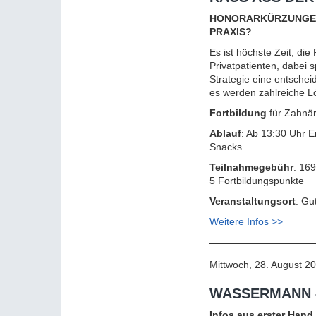
HONORARKÜRZUNGEN,
PRAXIS?
Es ist höchste Zeit, di
Privatpatienten, dabei 
Strategie eine entschei
es werden zahlreiche L
Fortbildung
für Zahnär
Ablauf
: Ab 13:30 Uhr 
Snacks.
Teilnahmegebühr
: 169
5 Fortbildungspunkte
Veranstaltungsort
: Gu
Weitere Infos >>
Mittwoch, 28. August 2
WASSERMANN –
Infos aus erster Han