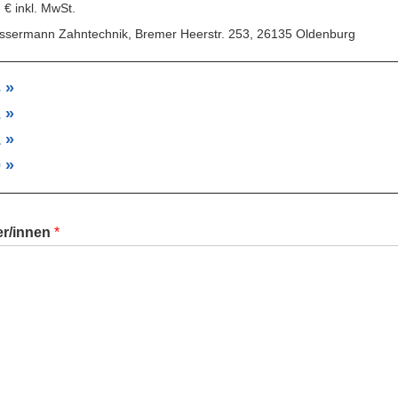
‐ € inkl. MwSt.
ssermann Zahntechnik, Bremer Heerstr. 253, 26135 Oldenburg
 »
 »
 »
 »
er/innen
*